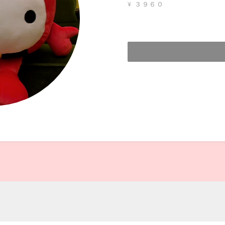
¥ ３９６０