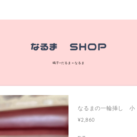
鳴子×だるま＝なるま
なるまの一輪挿し 小
¥2,860