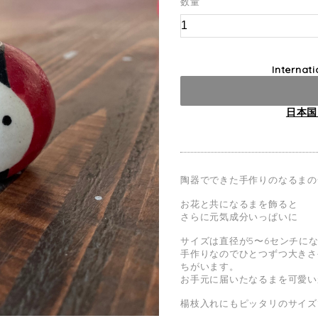
数量
Internat
日本国
陶器でできた手作りのなるまの
お花と共になるまを飾ると
さらに元気成分いっぱいに
サイズは直径が5〜6センチに
手作りなのでひとつずつ大きさ
ちがいます。
お手元に届いたなるまを可愛い
楊枝入れにもピッタリのサイズ