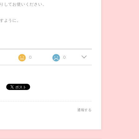
りしてお使いください。
すように。
0
0
通報する