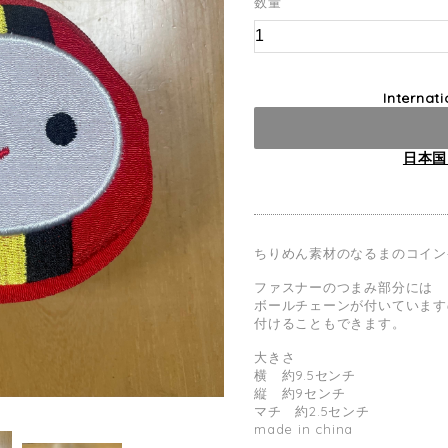
数量
Internat
日本国
ちりめん素材のなるまのコイン
ファスナーのつまみ部分には
ボールチェーンが付いています
付けることもできます。
大きさ
横 約9.5センチ
縦 約9センチ
マチ 約2.5センチ
made in china