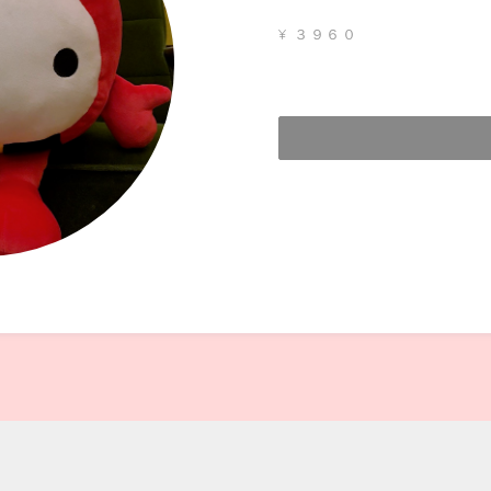
¥ ３９６０