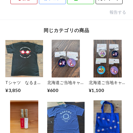
報告する
同じカテゴリの商品
Tシャツ なるまと
北海道ご当地キャラ
北海道ご当地キャラ
だるまのおんちゃん
フェスタ ステッカ
フェスタ ステッカ
¥3,850
¥600
¥1,100
ー （コアックマち
ー 4枚セット
ゃん&アックマ様）