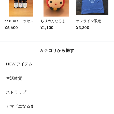
na ru m a エッセン
ちりめんなるま
オンライン限定 ビ
シャルブレンドオイ
（大）起き上がり人
ッグTシャツ
¥6,600
¥1,100
¥3,300
ル
形
カテゴリから探す
NEW アイテム
生活雑貨
ストラップ
アマビエなるま