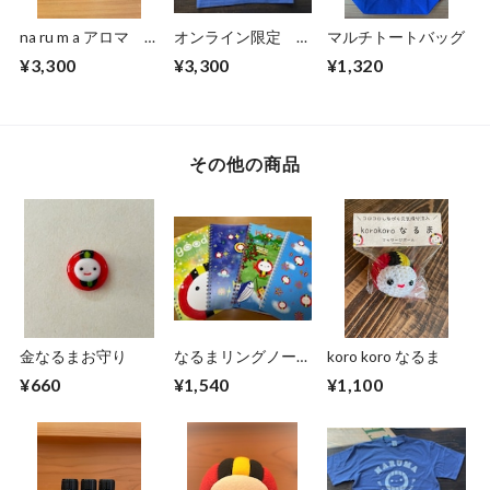
na ru m a アロマ
オンライン限定 ビ
マルチトートバッグ
スプレー
ッグTシャツ
¥3,300
¥3,300
¥1,320
その他の商品
金なるまお守り
なるまリングノー
koro koro なるま
ト 2冊
¥660
¥1,540
¥1,100